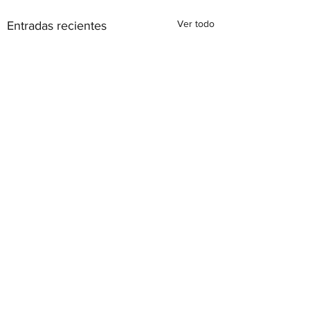
Ver todo
Entradas recientes
Calle Tabarca s/n, 03183
Torrevieja, Alicante