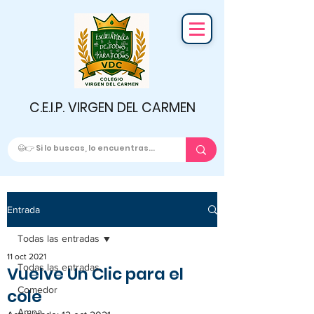
C.E.I.P. VIRGEN DEL CARMEN
Entrada
Todas las entradas
11 oct 2021
Todas las entradas
Vuelve Un Clic para el
Comedor
cole
Ampa