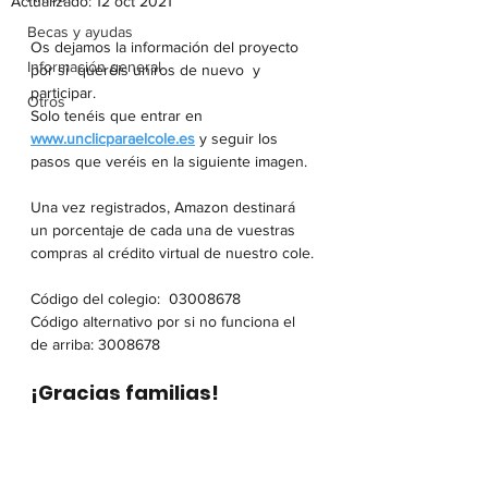
Actualizado:
12 oct 2021
Becas y ayudas
Os dejamos la información del proyecto 
Información general
por si  queréis uniros de nuevo  y 
participar.
Otros
Solo tenéis que entrar en 
www.unclicparaelcole.es
 y seguir los 
pasos que veréis en la siguiente imagen.
Una vez registrados, Amazon destinará 
un porcentaje de cada una de vuestras 
compras al crédito virtual de nuestro cole.
Código del colegio:  03008678 
Código alternativo por si no funciona el 
de arriba: 3008678
¡Gracias familias!