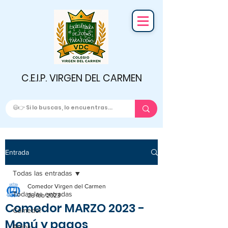
C.E.I.P. VIRGEN DEL CARMEN
Entrada
Todas las entradas
Comedor Virgen del Carmen
Todas las entradas
28 feb 2023
Comedor MARZO 2023 -
Comedor
Menú y pagos
Ampa