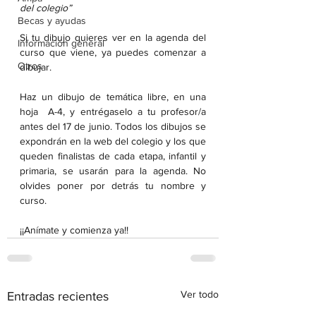
del colegio”
Becas y ayudas
Si tu dibujo quieres ver en la agenda del 
Información general
curso que viene, ya puedes comenzar a 
Otros
dibujar. 
Haz un dibujo de temática libre, en una 
hoja  A-4, y entrégaselo a tu profesor/a  
antes del 17 de junio. Todos los dibujos se 
expondrán en la web del colegio y los que 
queden finalistas de cada etapa, infantil y 
primaria, se usarán para la agenda. No 
olvides poner por detrás tu nombre y 
curso.
¡¡Anímate y comienza ya!!
Ver todo
Entradas recientes