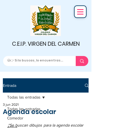
C.E.I.P. VIRGEN DEL CARMEN
Entrada
Todas las entradas
3 jun 2021
Todas las entradas
Agenda escolar
Comedor
“Se buscan dibujos para la agenda escolar 
Ampa