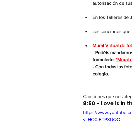
autorización de su
En los Talleres de
Las canciones que 
Mural Virtual de f
- Podéis mandarnos
formulario: 
"Mural 
- Con todas las fot
colegio.
Canciones que nos aleg
8:50 - 
Love is in t
https://www.youtube.c
v=HO0jBTPXUQQ