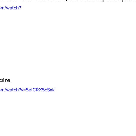
om/watch?
aire
com/watch?v=5elCRX5cSxk