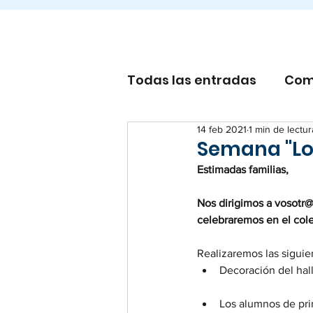
Todas las entradas
Com
14 feb 2021
1 min de lectur
Otros
Semana "Love
Estimadas familias,
Nos dirigimos a vosotr@
celebraremos en el col
Realizaremos las siguie
Decoración del hall
Los alumnos de prim