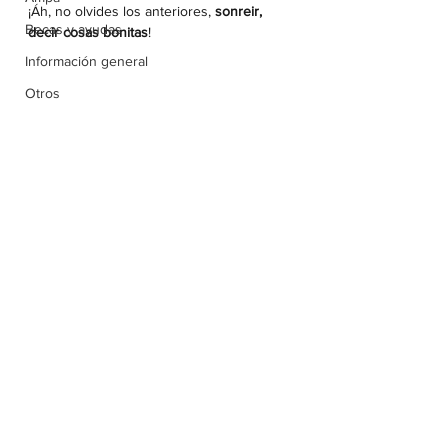
¡Áh, no olvides los anteriores, 
sonreir, 
Becas y ayudas
decir cosas bonitas
!
Información general
Otros