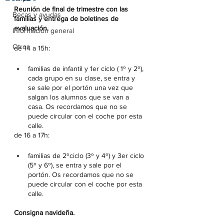
Reunión de final de trimestre con las 
Becas y ayudas
familias y entrega de boletines de 
evaluación.
Información general
Otros
de 14 a 15h: 
familias de infantil y 1er ciclo ( 1º y 2º), 
cada grupo en su clase, se entra y 
se sale por el portón una vez que 
salgan los alumnos que se van a 
casa. Os recordamos que no se 
puede circular con el coche por esta 
calle.
de 16 a 17h:
familias de 2ºciclo (3º y 4º) y 3er ciclo 
(5º y 6º), se entra y sale por el 
portón. Os recordamos que no se 
puede circular con el coche por esta 
calle.
Consigna navideña.