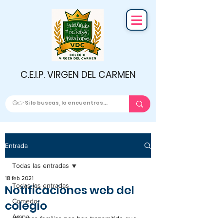
C.E.I.P. VIRGEN DEL CARMEN
Entrada
Todas las entradas
18 feb 2021
Todas las entradas
Notificaciones web del
Comedor
colegio
Ampa