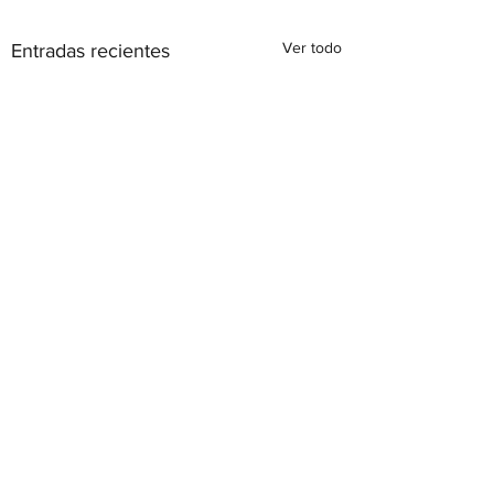
Ver todo
Entradas recientes
Calle Tabarca s/n, 03183
Torrevieja, Alicante