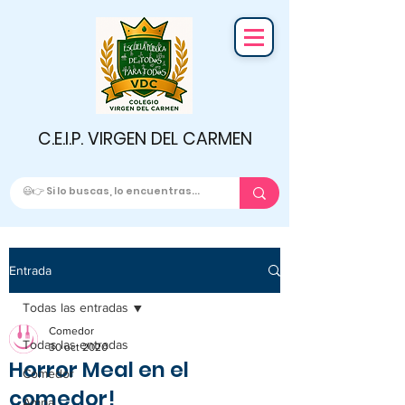
C.E.I.P. VIRGEN DEL CARMEN
Entrada
Todas las entradas
Comedor
Todas las entradas
30 oct 2020
Horror Meal en el
Comedor
comedor!
Ampa