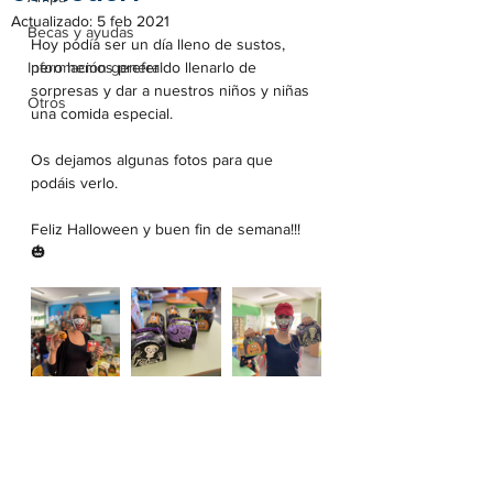
Actualizado:
5 feb 2021
Becas y ayudas
Hoy podía ser un día lleno de sustos, 
Información general
pero hemos preferido llenarlo de 
sorpresas y dar a nuestros niños y niñas 
Otros
una comida especial.
Os dejamos algunas fotos para que 
podáis verlo.
Feliz Halloween y buen fin de semana!!! 
🎃 