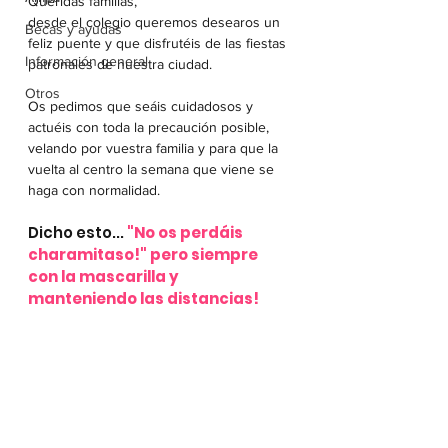
Queridas familias,
desde el colegio queremos desearos un 
Becas y ayudas
feliz puente y que disfrutéis de las fiestas 
Información general
patronales de nuestra ciudad.
Otros
Os pedimos que seáis cuidadosos y 
actuéis con toda la precaución posible, 
velando por vuestra familia y para que la 
vuelta al centro la semana que viene se 
haga con normalidad. 
Dicho esto...
"No os perdáis 
charamitaso!" pero siempre 
con la mascarilla y 
manteniendo las distancias!