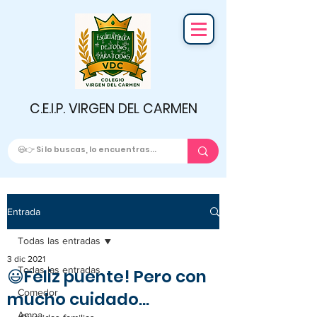
C.E.I.P. VIRGEN DEL CARMEN
Entrada
Todas las entradas
3 dic 2021
Todas las entradas
😃Feliz puente! Pero con
Comedor
mucho cuidado...
Ampa