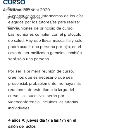
CURSO
Becas y ayudas
Actualizado:
10 sept 2020
A continuación os informamos de los días 
Información general
elegidos por los tutores/as para realizar 
Otros
las reuniones de principio de curso.
Las reuniones cumplen con el protocolo 
de salud. Hay que llevar mascarilla y sólo 
podrá acudir una persona por hijo, en el 
caso de ser mellizos o gemelos, también 
será sólo una persona.
Por ser la primera reunión de curso, 
creemos que es necesario que sea 
presencial, probablemente  no haya más 
reuniones de este tipo a lo largo del 
curso. Las sucesivas serán por 
videoconferencia, incluidas las tutorías 
individuales.
4 años A: jueves día 17 a las 17h en el 
salón de  actos