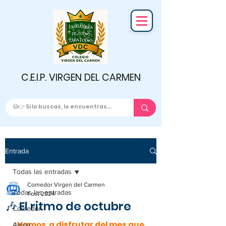
C.E.I.P. VIRGEN DEL CARMEN
Entrada
Todas las entradas
Comedor Virgen del Carmen
Todas las entradas
1 oct 2024
🎶 El ritmo de octubre
Comedor
¡Vamos  a disfrutar del mes que 
Ampa