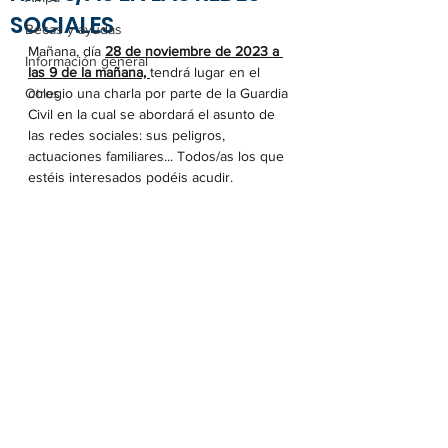
SOCIALES
Becas y ayudas
Mañana, día 
28 de noviembre de 2023 a 
Información general
las 9 de la mañana, 
tendrá lugar en el 
Otros
colegio una charla por parte de la Guardia 
Civil en la cual se abordará el asunto de 
las redes sociales: sus peligros, 
actuaciones familiares... Todos/as los que 
estéis interesados podéis acudir.