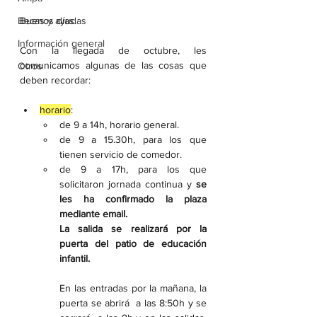
Becas y ayudas
Buenos días.
Información general
Con la llegada de octubre, les 
comunicamos algunas de las cosas que 
Otros
deben recordar:
horario
:
de 9 a 14h, horario general.
de 9 a 15.30h, para los que 
tienen servicio de comedor.
de 9 a 17h, para los que 
solicitaron jornada continua y 
se 
les ha confirmado la plaza 
mediante email.
La salida se realizará por la 
puerta del patio de educación 
infantil.
En las entradas por la mañana, la 
puerta se abrirá  a las 8:50h y se 