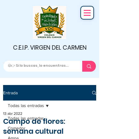
C.E.I.P. VIRGEN DEL CARMEN
Entrada
Todas las entradas
13 abr 2022
Todas las entradas
Campo de flores:
Comedor
semana cultural
Ampa