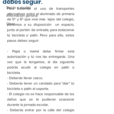
debes seguir.
Becas y ayudas
Para fomentar el uso de transportes 
alternativos entre el alumnado de primaria 
Información general
de 5º y 6º que vive mas  lejos del colegio,  
Otros
ponemos a su disposición  un espacio, 
junto al portón de entrada, para estacionar 
tú bicicleta o patín. Pero para ello, estos 
pasos debes seguir:
- Papá o mamá debe firmar esta 
autorización y tú nos las entregarás. Una 
vez que la tengamos, al día siguiente 
podrás acudir al colegio en patín o 
bicicleta.
- Deberás llevar casco.
- Deberás tener un candado para "atar" tú 
bicicleta o patín al soporte.
- El colegio no se hace responsable de los  
daños que se le pudieran ocasionar 
durante la jornada escolar. 
- Deberás entrar por la calle del colegio 