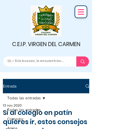
C.E.I.P. VIRGEN DEL CARMEN
Entrada
Todas las entradas
13 nov 2020
Todas las entradas
Si al colegio en patín
Comedor
quieres ir, estos consejos
Ampa