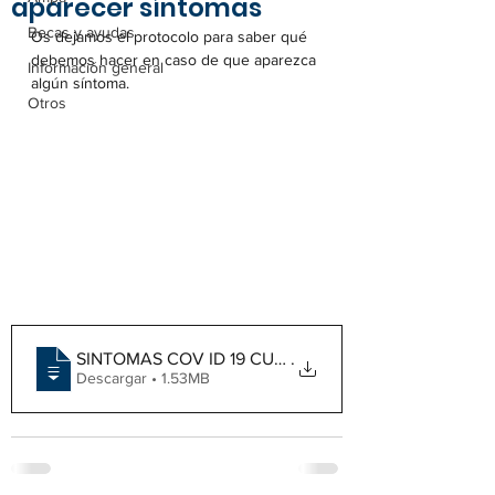
aparecer síntomas
Becas y ayudas
Os dejamos el protocolo para saber qué 
debemos hacer en caso de que aparezca 
Información general
algún síntoma.
Otros
SINTOMAS COV ID 19 CURSO ESCOLAR CCAAcon
.
Descargar • 1.53MB