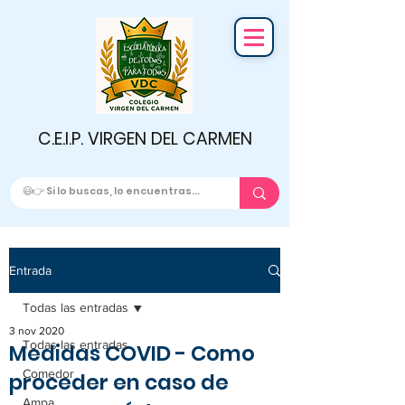
C.E.I.P. VIRGEN DEL CARMEN
Entrada
Todas las entradas
3 nov 2020
Todas las entradas
Medidas COVID - Como
Comedor
proceder en caso de
Ampa