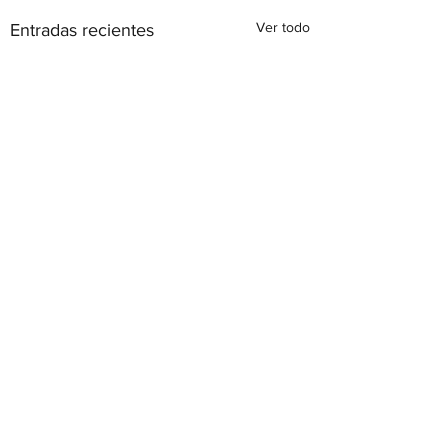
Ver todo
Entradas recientes
Calle Tabarca s/n, 03183
Torrevieja, Alicante