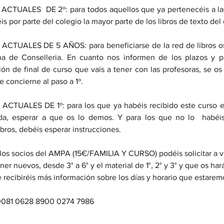
UALES  DE 2º: para todos aquellos que ya pertenecéis a las r
is por parte del colegio la mayor parte de los libros de texto del 
TUALES DE 5 AÑOS: para beneficiarse de la red de libros os 
ma de Conselleria. En cuanto nos informen de los plazos y pr
ón de final de curso que vais a tener con las profesoras, se os 
 concierne al paso a 1º.
TUALES DE 1º: para los que ya habéis recibido este curso el 
da, esperar a que os lo demos. Y para los que no lo  habéis 
ibros, debéis esperar instrucciones. 
s socios del AMPA (15€/FAMILIA Y CURSO) podéis solicitar a vu
ner nuevos, desde 3° a 6° y el material de 1°, 2° y 3° y que os hará
 recibiréis más información sobre los días y horario que estarem
081 0628 8900 0274 7986