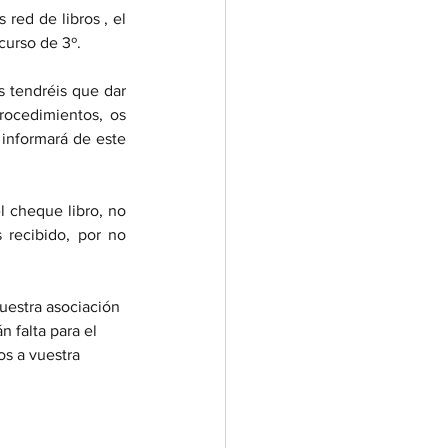
ed de libros , el 
curso de 3º.  
tendréis que dar 
ocedimientos, os 
informará de este 
cheque libro, no 
recibido, por no 
estra asociación 
n falta para el 
os a vuestra 