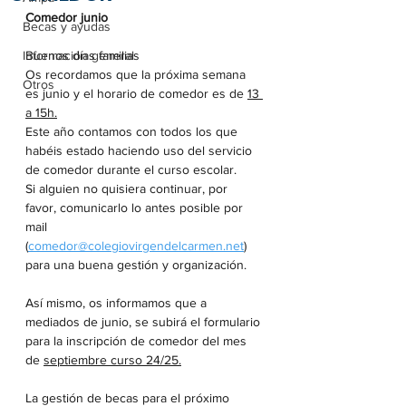
Comedor junio
Becas y ayudas
Información general
Buenos días familias
Os recordamos que la próxima semana 
Otros
es junio y el horario de comedor es de 
13 
a 15h.
Este año contamos con todos los que 
habéis estado haciendo uso del servicio 
de comedor durante el curso escolar. 
Si alguien no quisiera continuar, por 
favor, comunicarlo lo antes posible por 
mail 
(
comedor@colegiovirgendelcarmen.net
) 
para una buena gestión y organización.
Así mismo, os informamos que a 
mediados de junio, se subirá el formulario 
para la inscripción de comedor del mes 
de 
septiembre curso 24/25.
La gestión de becas para el próximo 