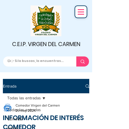
C.E.I.P. VIRGEN DEL CARMEN
Entrada
Todas las entradas
Comedor Virgen del Carmen
Todas las entradas
29 may 2024
INFORMACIÓN DE INTERÉS
Comedor
COMEDOR
Ampa