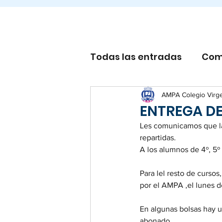
Todas las entradas
Com
Otros
AMPA Colegio Virg
ENTREGA D
Les comunicamos que las
repartidas.
A los alumnos de 4º, 5º
Para lel resto de curso
por el AMPA ,el lunes de
En algunas bolsas hay u
abonado.