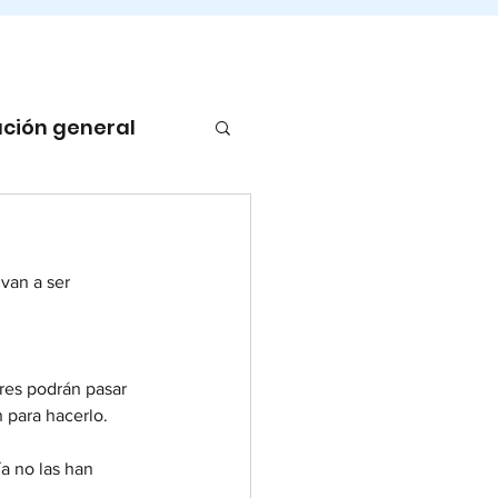
ción general
van a ser 
res podrán pasar 
n para hacerlo.
a no las han 