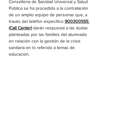
Conselleria de Sanidad Universal y Salud 
Pública se ha procedido a la contratación 
de un amplio equipo de personas que, a 
través del teléfon específico 
900300555 
(Call Center)
 darán respuesta a las dudas 
planteadas por las families del alumnado 
en relación con la gestión de la crisis 
sanitaria en lo referido a temas de 
educación.
 Además, les recuerdo que disponen de 
las siguientes páginas web en las que se 
encuentra disponible toda la información 
relacionada con este tema:
- 
https://portal.edu.gva.es/aulasegura/es/inic
io/
- 
http://www.ceice.gva.es/va/covid-19
Información general