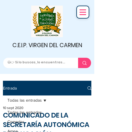
C.E.I.P. VIRGEN DEL CARMEN
Entrada
Todas las entradas
10 sept 2020
Todas las entradas
COMUNICADO DE LA
Comedor
SECRETARÍA AUTONÓMICA
Ampa