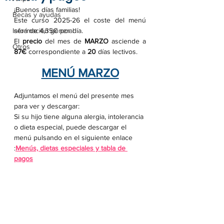
¡Buenos días familias! 
Becas y ayudas
Este curso 2025-26 el coste del menú 
Información general
será de 4,35€ por día.
El 
precio 
del mes de
 MARZO 
asciende a 
Otros
87€ 
correspondiente a 
20
 días lectivos.
MENÚ MARZO
Adjuntamos el menú del presente mes 
para ver y descargar:
Si su hijo tiene alguna alergia, intolerancia 
o dieta especial, puede descargar el 
menú pulsando en el siguiente enlace 
:
Menús, dietas especiales y tabla de 
pagos