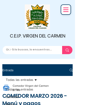
C.E.I.P. VIRGEN DEL CARMEN
Entrada
Todas las entradas
Comedor Virgen del Carmen
Todas las entradas
27 feb
COMEDOR MARZO 2026 -
Comedor
Menú y pagos
Ampa