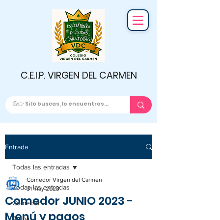
C.E.I.P. VIRGEN DEL CARMEN
Entrada
Todas las entradas
Comedor Virgen del Carmen
Todas las entradas
31 may 2023
Comedor JUNIO 2023 -
Comedor
Menú y pagos
Ampa