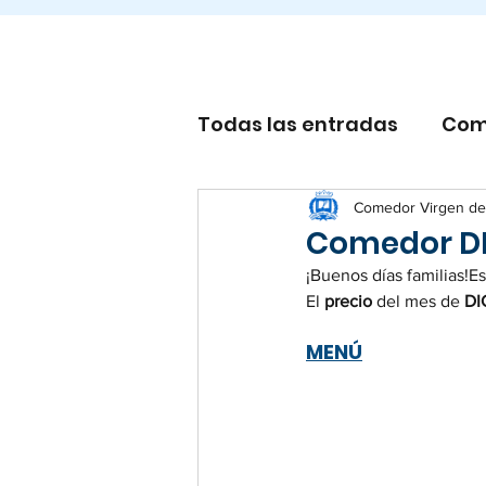
Todas las entradas
Com
Otros
Comedor Virgen de
Comedor DI
¡Buenos días familias!E
El 
precio 
del mes de
 D
MENÚ