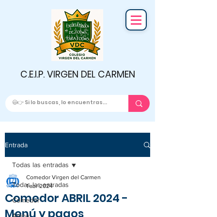
C.E.I.P. VIRGEN DEL CARMEN
Entrada
Todas las entradas
Comedor Virgen del Carmen
Todas las entradas
1 abr 2024
Comedor ABRIL 2024 -
Comedor
Menú y pagos
Ampa