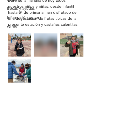
Durante la mañana de hoy todos 
nuestros niños y niñas, desde infantil 
Becas y ayudas
hasta 6º de primaria, han disfrutado de 
Información general
una degustación de frutas típicas de la 
presente estación y castañas calentitas.
Otros