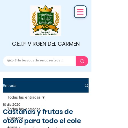
C.E.I.P. VIRGEN DEL CARMEN
Entrada
Todas las entradas
10 dic 2020
Todas las entradas
Castañas y frutas de
Comedor
otoño para todo el cole
Ampa