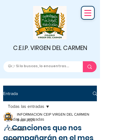
C.E.I.P. VIRGEN DEL CARMEN
Entrada
Todas las entradas
INFORMACION CEIP VIRGEN DEL CARMEN
Todas las entradas
9 abr 2024
🎶 Canciones que nos
Comedor
acompañarán en el mes
Ampa