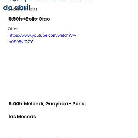
de abril
Becas y ayudas
8:50h -
Bella Ciao 
Información general
Otros
https://www.youtube.com/watch?v=-
h0S95vfDZY
9.00h 
 Melendi, Guaynaa - Por si 
las Moscas