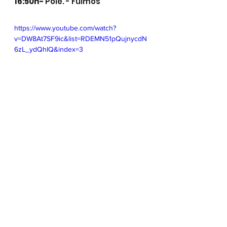
16:50h- 
Pole. - Fuimos
https://www.youtube.com/watch?
v=DW8At7SF9ic&list=RDEMN51pQujnycdN
6zL_ydQhIQ&index=3