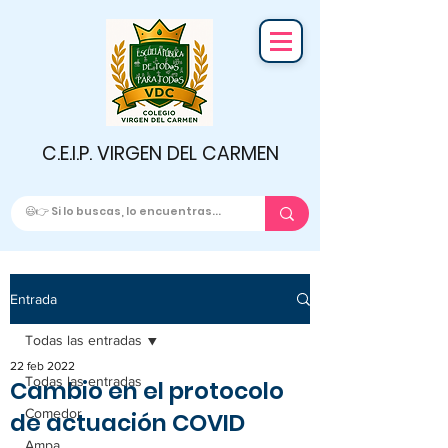
C.E.I.P. VIRGEN DEL CARMEN
Entrada
Todas las entradas
22 feb 2022
Todas las entradas
Cambio en el protocolo
Comedor
de actuación COVID
Ampa