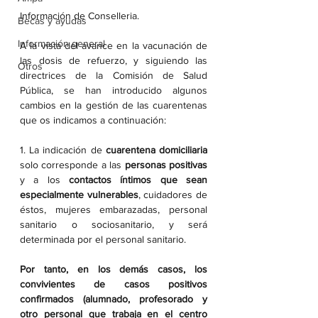
Información de Conselleria.
Becas y ayudas
Información general
A la vista del avance en la vacunación de 
las dosis de refuerzo, y siguiendo las 
Otros
directrices de la Comisión de Salud 
Pública, se han introducido algunos 
cambios en la gestión de las cuarentenas 
que os indicamos a continuación:
1. La indicación de 
cuarentena domiciliaria
solo corresponde a las 
personas positivas
y a los 
contactos íntimos que sean 
especialmente vulnerables
, cuidadores de 
éstos, mujeres embarazadas, personal 
sanitario o sociosanitario, y será 
determinada por el personal sanitario.
Por tanto, en los demás casos, los 
convivientes de casos positivos 
confirmados (alumnado, profesorado y 
otro personal que trabaja en el centro 