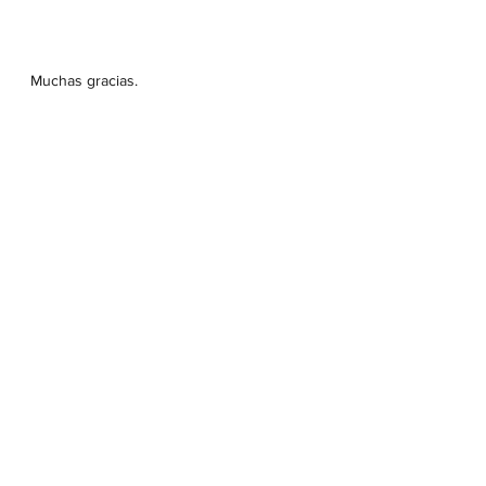
Muchas gracias.
La dirección del colegio.
Jaime  Rodríguez.
Ver todo
Entradas recientes